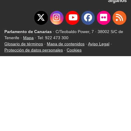
Síganos
Parlamento de Canarias
· C/Teobaldo Power, 7 · 38002 S/C de
Tenerife ·
Mapa
· Tel: 922 473 300
Glosario de términos
·
Mapa de contenidos
·
Aviso Legal
·
Protección de datos personales
·
Cookies