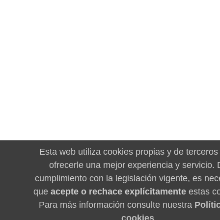
Esta web utiliza cookies propias y de terceros
ofrecerle una mejor experiencia y servicio.
cumplimiento con la legislación vigente, es nec
que
acepte o rechace explícitamente
estas co
Para más información consulte nuestra
Políti
cookies
.