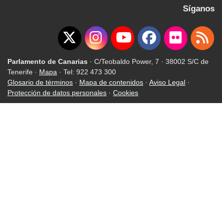
Síganos
Parlamento de Canarias
· C/Teobaldo Power, 7 · 38002 S/C de
Tenerife ·
Mapa
· Tel: 922 473 300
Glosario de términos
·
Mapa de contenidos
·
Aviso Legal
·
Protección de datos personales
·
Cookies