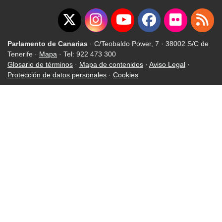
Parlamento de Canarias
· C/Teobaldo Power, 7 · 38002 S/C de
Tenerife ·
Mapa
· Tel: 922 473 300
Glosario de términos
·
Mapa de contenidos
·
Aviso Legal
·
Protección de datos personales
·
Cookies