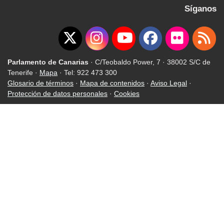
Síganos
Parlamento de Canarias
· C/Teobaldo Power, 7 · 38002 S/C de
Tenerife ·
Mapa
· Tel: 922 473 300
Glosario de términos
·
Mapa de contenidos
·
Aviso Legal
·
Protección de datos personales
·
Cookies