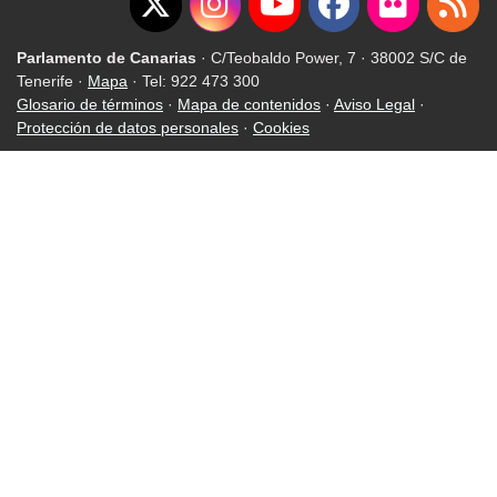
Parlamento de Canarias
· C/Teobaldo Power, 7 · 38002 S/C de
Tenerife ·
Mapa
· Tel: 922 473 300
Glosario de términos
·
Mapa de contenidos
·
Aviso Legal
·
Protección de datos personales
·
Cookies