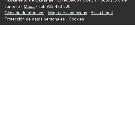
Tenerife ·
Mapa
· Tel: 922 473 300
Glosario de términos
·
Mapa de contenidos
·
Aviso Legal
·
Protección de datos personales
·
Cookies