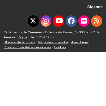
Síganos
Parlamento de Canarias
· C/Teobaldo Power, 7 · 38002 S/C de
Tenerife ·
Mapa
· Tel: 922 473 300
Glosario de términos
·
Mapa de contenidos
·
Aviso Legal
·
Protección de datos personales
·
Cookies