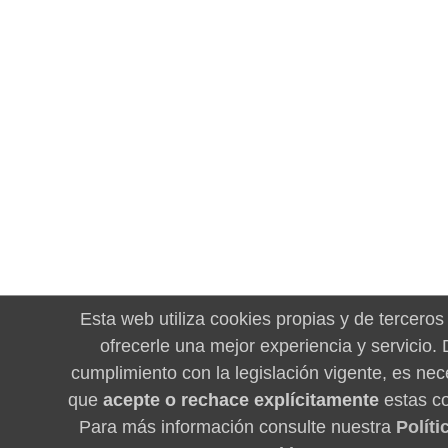
Esta web utiliza cookies propias y de terceros
ofrecerle una mejor experiencia y servicio.
cumplimiento con la legislación vigente, es nec
que
acepte o rechace explícitamente
estas co
Para más información consulte nuestra
Políti