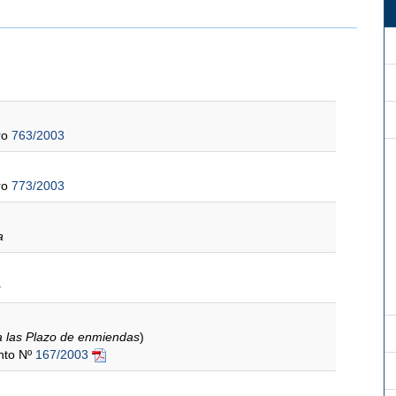
ro
763/2003
ro
773/2003
a
o
a las Plazo de enmiendas
)
ento Nº
167/2003