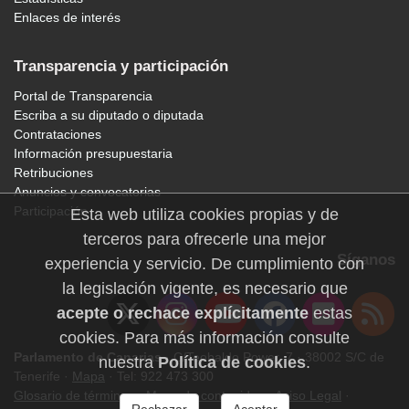
Enlaces de interés
Transparencia y participación
Portal de Transparencia
Escriba a su diputado o diputada
Contrataciones
Información presupuestaria
Retribuciones
Anuncios y convocatorias
Participación
Esta web utiliza cookies propias y de
terceros para ofrecerle una mejor
Síganos
experiencia y servicio. De cumplimiento con
la legislación vigente, es necesario que
acepte o rechace explícitamente
estas
cookies. Para más información consulte
Parlamento de Canarias
· C/Teobaldo Power, 7 · 38002 S/C de
nuestra
Política de cookies
.
Tenerife ·
Mapa
· Tel: 922 473 300
Glosario de términos
·
Mapa de contenidos
·
Aviso Legal
·