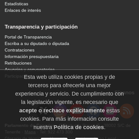
Estadísticas
Enlaces de interés
Transparencia y participación
Portal de Transparencia
Escriba a su diputado o diputada
Contrataciones
Información presupuestaria
Retribuciones
Anuncios y convocatorias
Participación
Esta web utiliza cookies propias y de
terceros para ofrecerle una mejor
Síganos
experiencia y servicio. De cumplimiento con
la legislación vigente, es necesario que
acepte o rechace explícitamente
estas
cookies. Para más información consulte
Parlamento de Canarias
· C/Teobaldo Power, 7 · 38002 S/C de
nuestra
Política de cookies
.
Tenerife ·
Mapa
· Tel: 922 473 300
Glosario de términos
·
Mapa de contenidos
·
Aviso Legal
·