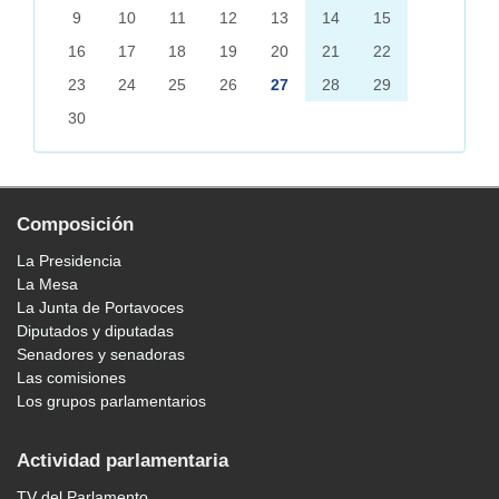
9
10
11
12
13
14
15
16
17
18
19
20
21
22
23
24
25
26
27
28
29
30
Composición
La Presidencia
La Mesa
La Junta de Portavoces
Diputados y diputadas
Senadores y senadoras
Las comisiones
Los grupos parlamentarios
Actividad parlamentaria
TV del Parlamento