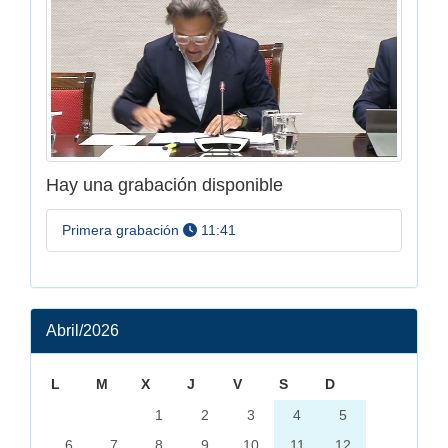
Hay una grabación disponible
a las
Primera grabación
11:41
Abril/2026
L
M
X
J
V
S
D
1
2
3
4
5
6
7
8
9
10
11
12