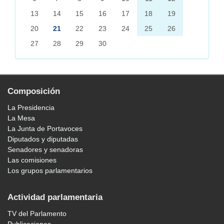
13
14
15
16
17
18
19
20
21
22
23
24
25
26
27
28
29
30
Composición
La Presidencia
La Mesa
La Junta de Portavoces
Diputados y diputadas
Senadores y senadoras
Las comisiones
Los grupos parlamentarios
Actividad parlamentaria
TV del Parlamento