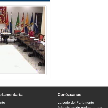
arlamentaria
Conózcanos
ento
La sede del Parlamento
Administración parlamentaria