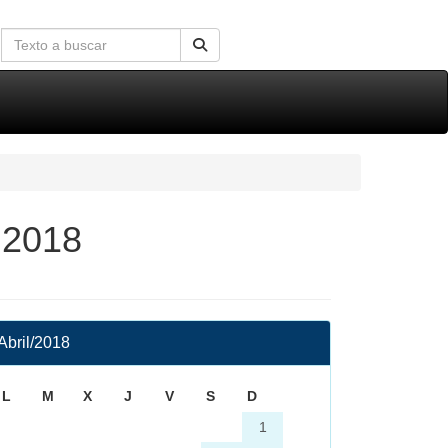
e 2018
Abril/2018
L
M
X
J
V
S
D
1