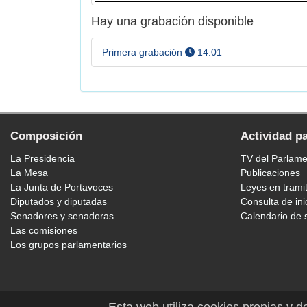
Hay una grabación disponible
a las
Primera grabación
14:01
Composición
Actividad p
La Presidencia
TV del Parlam
La Mesa
Publicaciones
La Junta de Portavoces
Leyes en trami
Diputados y diputadas
Consulta de ini
Senadores y senadoras
Calendario de 
Las comisiones
Los grupos parlamentarios