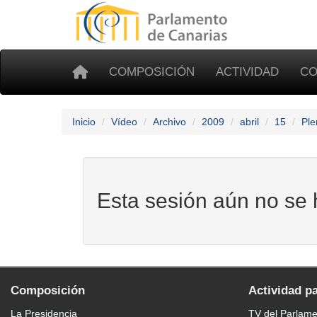
COMPOSICIÓN
ACTIVIDAD
CO
Inicio
Vídeo
Archivo
2009
abril
15
Ple
Esta sesión aún no se 
Composición
Actividad p
La Presidencia
TV del Parlam