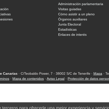
Administración parlamentaria
tación
Visitas guiadas
ciativas
Cómo asistir a un pleno
sesiones
Órganos auxiliares
Junta Electoral
Estadísticas
Enlaces de interés
e Canarias
· C/Teobaldo Power, 7 · 38002 S/C de Tenerife ·
Mapa
· Te
rminos
·
Mapa de contenidos
·
Aviso Legal
·
Protección de datos perso
e terceros para ofrecerle una mejor experiencia y servici