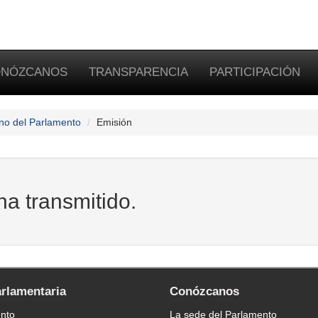
NÓZCANOS
TRANSPARENCIA
PARTICIPACIÓN
no del Parlamento
Emisión
ha transmitido.
arlamentaria
Conózcanos
ento
La sede del Parlamento