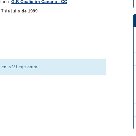
tario:
G.P. Coalición Canaria - CC
:
7 de julio de 1999
en la V Legislatura.