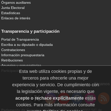
Órganos auxiliares
Junta Electoral
Estadísticas
Enlaces de interés
Transparencia y participación
Portal de Transparencia
Escriba a su diputado o diputada
Contrataciones
Información presupuestaria
Retribuciones
Anuncios y convocatorias
Participación
Esta web utiliza cookies propias y de
terceros para ofrecerle una mejor
Síganos
experiencia y servicio. De cumplimiento con
la legislación vigente, es necesario que
acepte o rechace explícitamente
estas
cookies. Para más información consulte
Parlamento de Canarias
· C/Teobaldo Power, 7 · 38002 S/C de