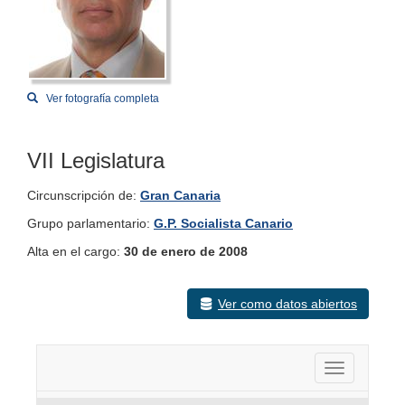
Ver fotografía completa
VII Legislatura
Circunscripción de:
Gran Canaria
Grupo parlamentario:
G.P. Socialista Canario
Alta en el cargo:
30 de enero de 2008
Ver como datos abiertos
Activar nav