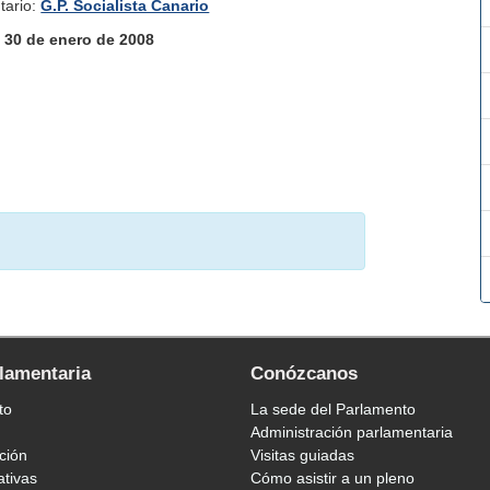
tario:
G.P. Socialista Canario
:
30 de enero de 2008
rlamentaria
Conózcanos
to
La sede del Parlamento
Administración parlamentaria
ción
Visitas guiadas
ativas
Cómo asistir a un pleno