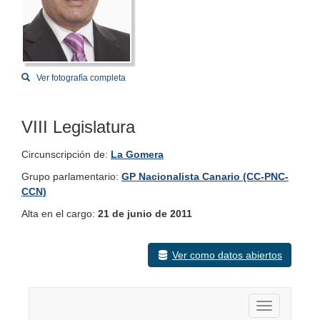
Ver fotografía completa
VIII Legislatura
Circunscripción de:
La Gomera
Grupo parlamentario:
GP Nacionalista Canario (CC-PNC-
CCN)
Alta en el cargo:
21 de junio de 2011
Ver como datos abiertos
Activar nav