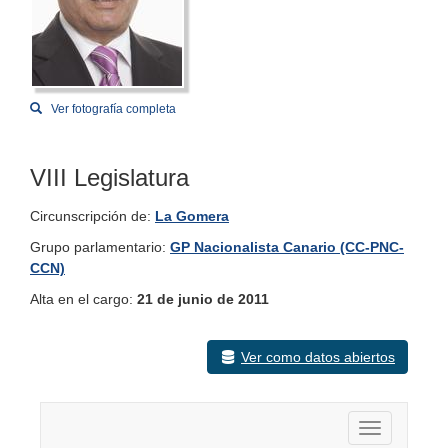
Ver fotografía completa
VIII Legislatura
Circunscripción de:
La Gomera
Grupo parlamentario:
GP Nacionalista Canario (CC-PNC-
CCN)
Alta en el cargo:
21 de junio de 2011
Ver como datos abiertos
Activar nav