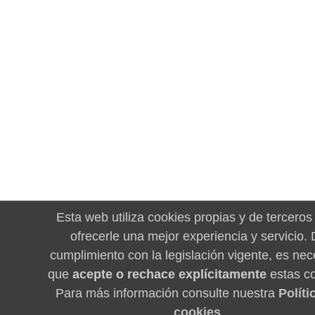
Esta web utiliza cookies propias y de terceros
ofrecerle una mejor experiencia y servicio.
cumplimiento con la legislación vigente, es nec
que
acepte o rechace explícitamente
estas co
Para más información consulte nuestra
Políti
cookies
.