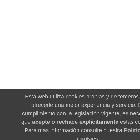
Esta web utiliza cookies propias y de terceros
ofrecerle una mejor experiencia y servicio.
cumplimiento con la legislación vigente, es nec
que
acepte o rechace explícitamente
estas co
Para más información consulte nuestra
Políti
cookies
.