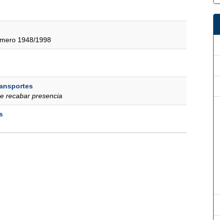
úmero 1948/1998
ransportes
e recabar presencia
s