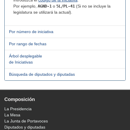
Introduzca el
código de la iniciativa
.
Por ejemplo,
AGND-1
o
5L/PL-41
(Si no se incluye la
legislatura se utilizará la actual).
Por número de iniciativa
Por rango de fechas
Árbol desplegable
de Iniciativas
Búsqueda de diputados y diputadas
Composición
La Presidencia
La Mesa
La Junta de Portavoces
Diputados y diputadas