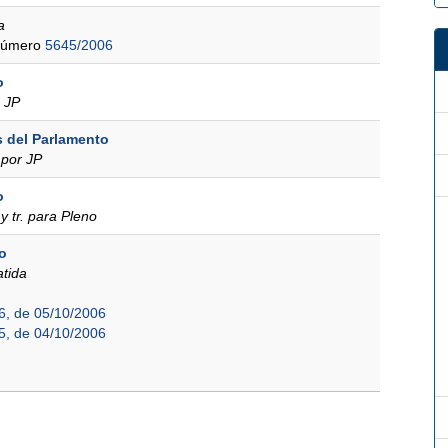
a
 número
5645/2006
o
a JP
s del Parlamento
 por JP
o
 tr. para Pleno
o
tida
16, de 05/10/2006
15, de 04/10/2006