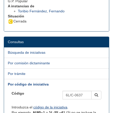
G.P. Popular
A instancias de
Toribio Fernández, Fernando
Situación
Cerrada
Consultas
Búsqueda de iniciativas
Por comisión dictaminante
Por trámite
Por código de iniciativa
Código
Introduzca el
código de la iniciativa
.
Por ejemplo,
AGND-1
o
5L/PL-41
(Si no se incluye la