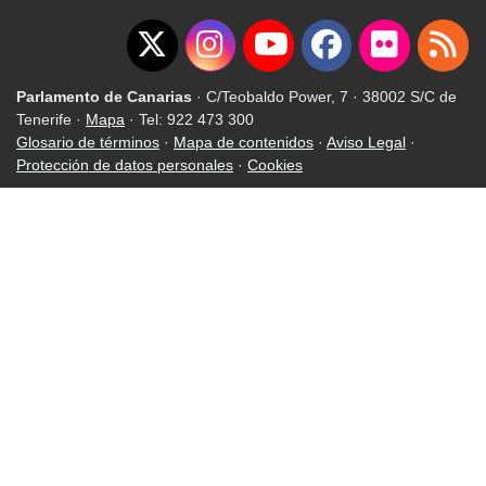
Parlamento de Canarias
· C/Teobaldo Power, 7 · 38002 S/C de
Tenerife ·
Mapa
· Tel: 922 473 300
Glosario de términos
·
Mapa de contenidos
·
Aviso Legal
·
Protección de datos personales
·
Cookies