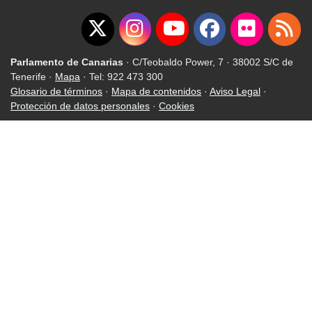
Parlamento de Canarias
· C/Teobaldo Power, 7 · 38002 S/C de
Tenerife ·
Mapa
· Tel: 922 473 300
Glosario de términos
·
Mapa de contenidos
·
Aviso Legal
·
Protección de datos personales
·
Cookies