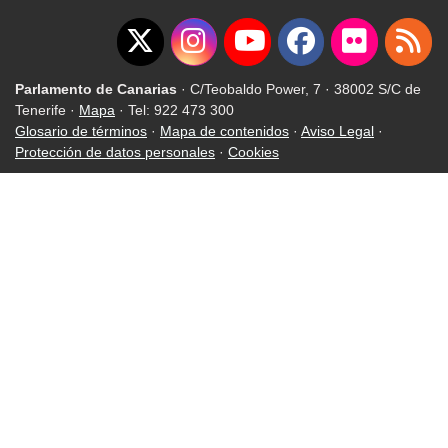
Parlamento de Canarias
· C/Teobaldo Power, 7 · 38002 S/C de
Tenerife ·
Mapa
· Tel: 922 473 300
Glosario de términos
·
Mapa de contenidos
·
Aviso Legal
·
Protección de datos personales
·
Cookies