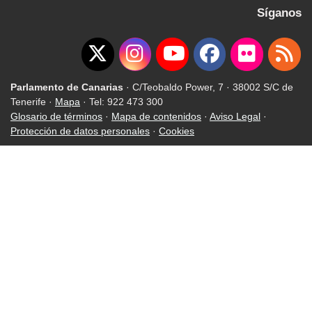
Síganos
Parlamento de Canarias
· C/Teobaldo Power, 7 · 38002 S/C de
Tenerife ·
Mapa
· Tel: 922 473 300
Glosario de términos
·
Mapa de contenidos
·
Aviso Legal
·
Protección de datos personales
·
Cookies