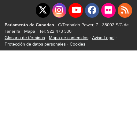
Parlamento de Canarias
· C/Teobaldo Power, 7 · 38002 S/C de
Tenerife ·
Mapa
· Tel: 922 473 300
Glosario de términos
·
Mapa de contenidos
·
Aviso Legal
·
Protección de datos personales
·
Cookies