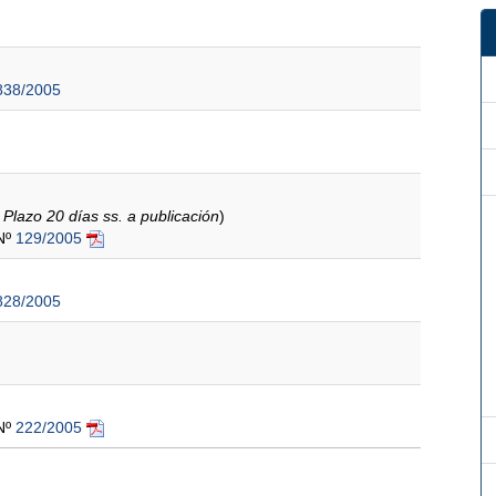
838/2005
 Plazo 20 días ss. a publicación
)
 Nº
129/2005
828/2005
 Nº
222/2005