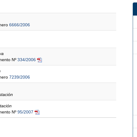
úmero
6666/2006
iva
amento Nº
334/2006
n
úmero
7239/2006
stación
tación
amento Nº
95/2007