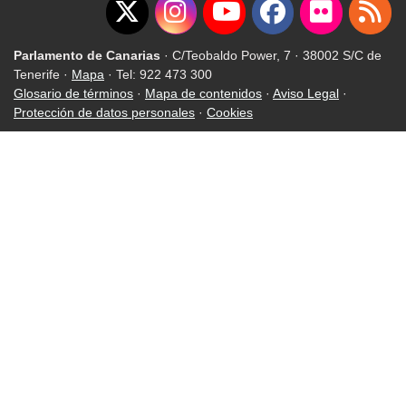
Parlamento de Canarias
· C/Teobaldo Power, 7 · 38002 S/C de
Tenerife ·
Mapa
· Tel: 922 473 300
Glosario de términos
·
Mapa de contenidos
·
Aviso Legal
·
Protección de datos personales
·
Cookies