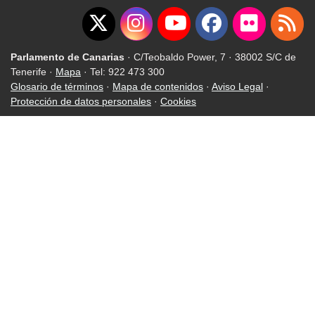
Parlamento de Canarias
· C/Teobaldo Power, 7 · 38002 S/C de
Tenerife ·
Mapa
· Tel: 922 473 300
Glosario de términos
·
Mapa de contenidos
·
Aviso Legal
·
Protección de datos personales
·
Cookies