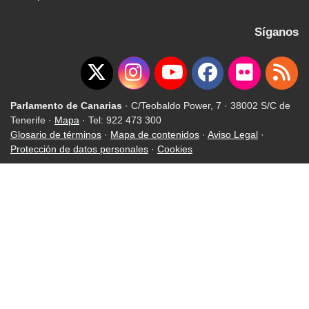
Síganos
Parlamento de Canarias
· C/Teobaldo Power, 7 · 38002 S/C de
Tenerife ·
Mapa
· Tel: 922 473 300
Glosario de términos
·
Mapa de contenidos
·
Aviso Legal
·
Protección de datos personales
·
Cookies