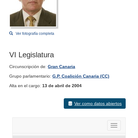
Ver fotografía completa
VI Legislatura
Circunscripción de:
Gran Canaria
Grupo parlamentario:
G.P. Coalición Canaria (CC)
Alta en el cargo:
13 de abril de 2004
Ver como datos abiertos
Activar nav