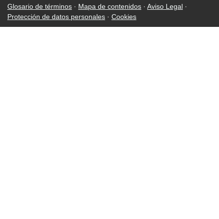
Glosario de términos
·
Mapa de contenidos
·
Aviso Legal
·
Protección de datos personales
·
Cookies