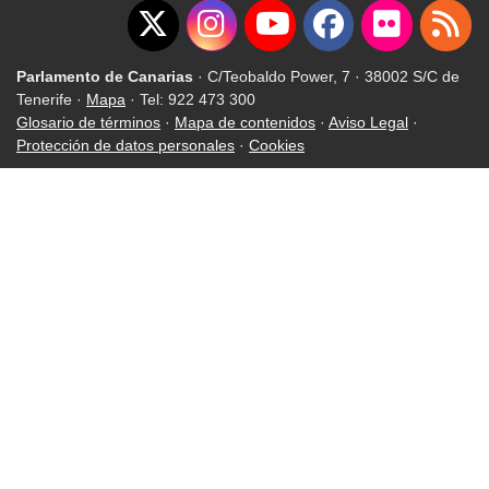
Parlamento de Canarias
· C/Teobaldo Power, 7 · 38002 S/C de
Tenerife ·
Mapa
· Tel: 922 473 300
Glosario de términos
·
Mapa de contenidos
·
Aviso Legal
·
Protección de datos personales
·
Cookies