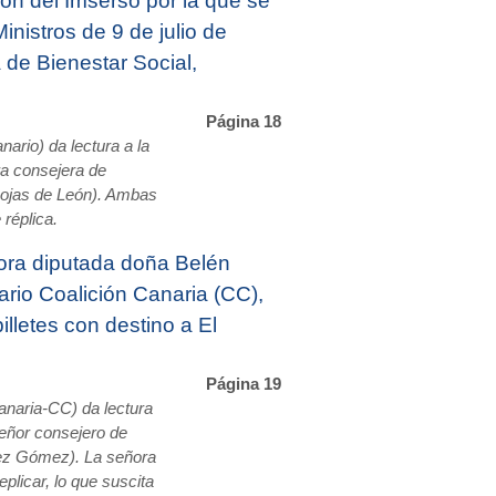
ión del Imserso por la que se
inistros de 9 de julio de
 de Bienestar Social,
Página 18
ario) da lectura a la
ra consejera de
Rojas de León). Ambas
réplica.
ora diputada doña Belén
ario Coalición Canaria (CC),
illetes con destino a El
Página 19
naria-CC) da lectura
señor consejero de
ez Gómez). La señora
plicar, lo que suscita