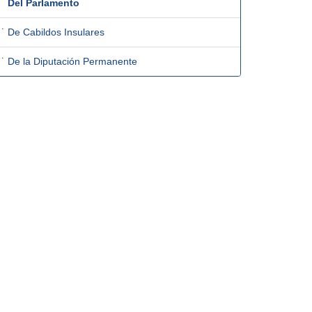
˙
Del Parlamento
˙ De Cabildos Insulares
˙ De la Diputación Permanente