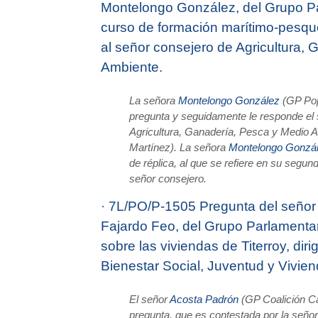
Montelongo González, del Grupo Pa
curso de formación marítimo-pesque
al señor consejero de Agricultura,
Ambiente.
La señora
Montelongo González
(GP Popu
pregunta y seguidamente le responde el
Agricultura, Ganadería, Pesca y Medio A
Martínez). La señora
Montelongo Gonzá
de réplica, al que se refiere en su segund
señor consejero.
·
7L/PO/P-1505 Pregunta del señor
Fajardo Feo, del Grupo Parlamen­tar
sobre las viviendas de Titerroy, dir
Bienestar Social, Juventud y Vivien
El señor
Acosta Padrón
(GP Coalición Ca
pregunta, que es contestada por la seño