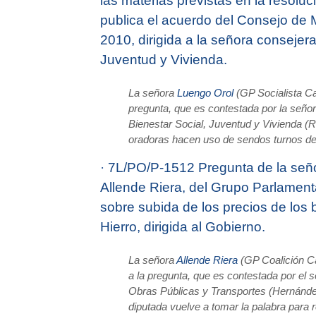
las materias previstas en la resoluc
publica el acuerdo del Consejo de M
2010, dirigida a la señora consejera
Juventud y Vivienda.
La señora
Luengo Orol
(GP Socialista Can
pregunta, que es contestada por la seño
Bienestar Social, Juventud y Vivienda (
oradoras hacen uso de sendos turnos de 
·
7L/PO/P-1512 Pregunta de la señ
Allende Riera, del Grupo Parlamen­t
sobre subida de los precios de los b
Hierro, dirigida al Gobierno.
La señora
Allende Riera
(GP Coalición Ca
a la pregunta, que es contestada por el 
Obras Públicas y Transportes (Hernánd
diputada vuelve a tomar la palabra para re