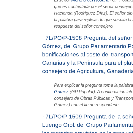
El señor
Moreno del Rosario
(GP Popular
que es contestada por el señor conseje
Hacienda (Rodríguez Díaz). El señor dip
la palabra para replicar, lo que suscita la
respuesta del señor consejero.
·
7L/PO/P-1508 Pregunta del señor 
Gómez, del Grupo Parlamen­tario Po
bonificaciones al coste del transpo
Canarias y la Península para el plát
consejero de Agricultura, Ganaderí
Para explicar la pregunta toma la palabr
Gómez
(GP Popular). A continuación inte
consejero de Obras Públicas y Transpor
Gómez) con el fin de responderle.
·
7L/PO/P-1509 Pregunta de la señ
Luengo Orol, del Grupo Parla­mentar