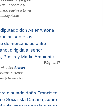
) formula la pregunta,
ro de Economía y
utado vuelve a tomar
 subsiguiente
dipu­tado don Asier Antona
pular, sobre las
rte de mercancías entre
ano, dirigida al señor
a, Pesca y Medio Ambiente.
Página 17
a el señor
Antona
rviene el señor
tes (Hernández
ora diputada doña Francisca
io Socialista Canario, sobre