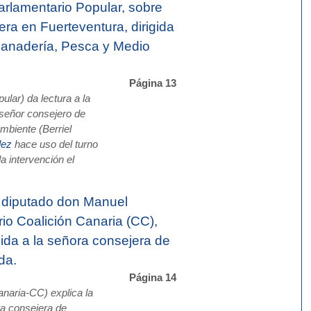
rlamentario Popular, sobre
ra en Fuerteventura, dirigida
 Ganadería, Pesca y Medio
Página 13
lar) da lectura a la
 señor consejero de
mbiente (Berriel
lez
hace uso del turno
a intervención el
 diputado don Manuel
io Coalición Canaria (CC),
igida a la señora consejera de
da.
Página 14
naria-CC) explica la
ra consejera de