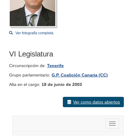
Ver fotografía completa
VI Legislatura
Circunscripción de:
Tenerife
Grupo parlamentario:
G.P. Coalición Canaria (CC)
Alta en el cargo:
18 de junio de 2003
Ver como datos abiertos
Activar nav