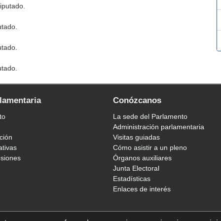
diputado.
utado.
utado.
utado.
rlamentaria
Conózcanos
to
La sede del Parlamento
Administración parlamentaria
ción
Visitas guiadas
ativas
Cómo asistir a un pleno
esiones
Órganos auxiliares
Junta Electoral
Estadísticas
Enlaces de interés