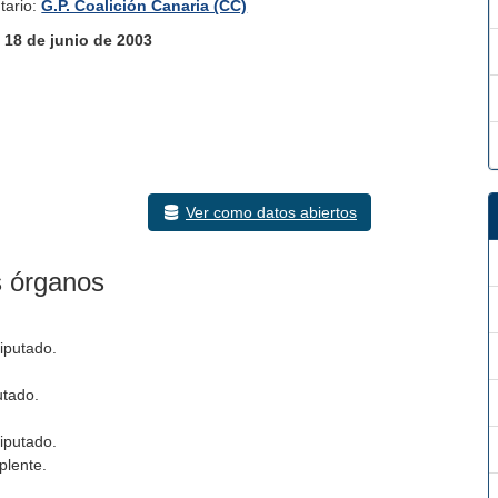
tario:
G.P. Coalición Canaria (CC)
:
18 de junio de 2003
Ver como datos abiertos
s órganos
diputado.
utado.
diputado.
plente.