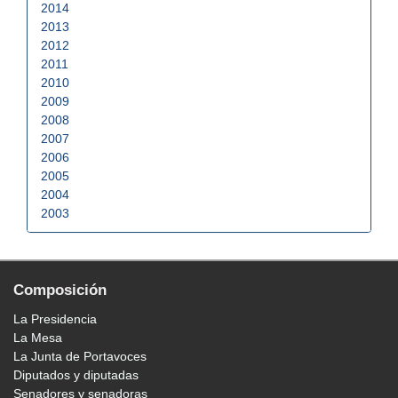
2014
2013
2012
2011
2010
2009
2008
2007
2006
2005
2004
2003
Composición
La Presidencia
La Mesa
La Junta de Portavoces
Diputados y diputadas
Senadores y senadoras