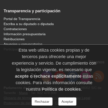
Transparencia y participación
Portal de Transparencia
Escriba a su diputado o diputada
Contrataciones
Información presupuestaria
Retribuciones
Anuncios y convocatorias
Participación
Esta web utiliza cookies propias y de
terceros para ofrecerle una mejor
Síganos
experiencia y servicio. De cumplimiento con
la legislación vigente, es necesario que
acepte o rechace explícitamente
estas
cookies. Para más información consulte
Parlamento de Canarias
· C/Teobaldo Power, 7 · 38002 S/C de
nuestra
Política de cookies
.
Tenerife ·
Mapa
· Tel: 922 473 300
Glosario de términos
·
Mapa de contenidos
·
Aviso Legal
·
Rechazar
Aceptar
Protección de datos personales
·
Cookies